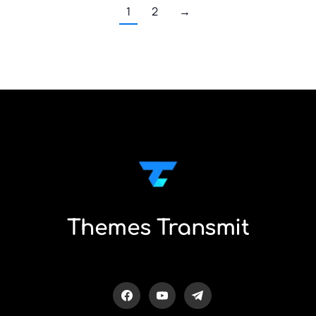
1
2
→
Themes Transmit